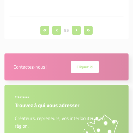
85
Contactez-nous !
Cliquez ici
Créateurs
Trouvez à qui vous adresser
Créateurs, repreneurs, vos interlocuteurs en
région.