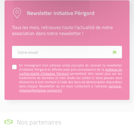
Newsletter Initiative Périgord
Tous les mois, retrouvez toute l’actualité de notre
association dans notre newsletter !
Votre Email
En renseignant mon adresse email, j’accepte de recevoir la newsletter
d'Initiative Périgord et affirme avoir pris connaissance de la
politique de
confidentialité d’Initiative Périgord
permettant d’en savoir plus sur les
traitements de données et mes droits sur celles-ci. Vous pouvez-vous
désinscrire à tout moment à l’aide des liens de désinscription disponibles
dans chaque Newsletter ou en nous contactant à l’adresse
perigord-
initiative@initiative-perigord.fr
Nos partenaires