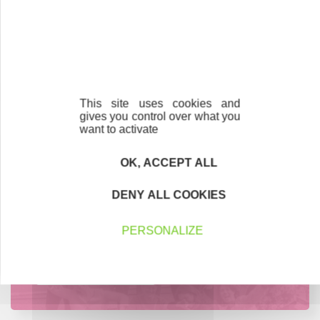
Créateurs
Trouvez à qui vous adresser
Créateurs, repreneurs, vos interlocuteurs en
région.
This site uses cookies and
gives you control over what you
En savoir plus
want to activate
OK, ACCEPT ALL
DENY ALL COOKIES
Accompagnement
Nous les avons accompagnés dans leur
PERSONALIZE
projet entrepreneurial
Découvrez qui ils sont !