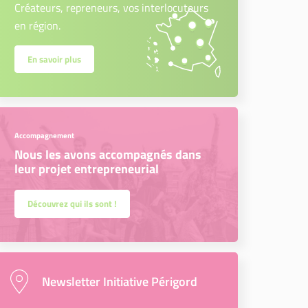
Créateurs, repreneurs, vos interlocuteurs
en région.
En savoir plus
Accompagnement
Nous les avons accompagnés dans
leur projet entrepreneurial
Découvrez qui ils sont !
Newsletter Initiative Périgord