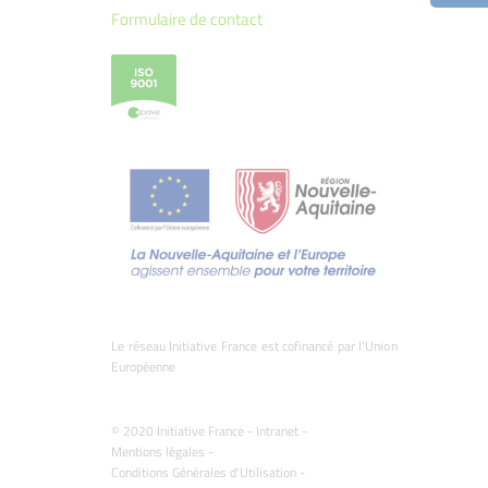
Formulaire de contact
Le réseau Initiative France est cofinancé par l’Union
Européenne
© 2020 Initiative France -
Intranet
-
Mentions légales
-
Conditions Générales d'Utilisation
-