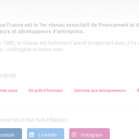
tive France est le 1er réseau associatif de financement e
eurs et développeurs d’entreprise.
 1985, le réseau est fortement ancré localement avec 214 ass
s - métropole et outre-mer.
rapide
mes nous
Un prêt d'honneur
Services aux entrepreneurs
A
uvez nous sur nos réseaux
cebook
Linkedin
instagram