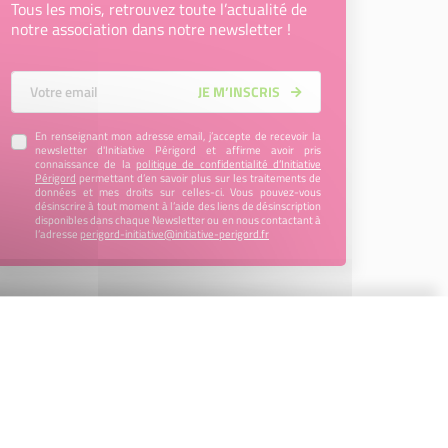
Tous les mois, retrouvez toute l’actualité de
notre association dans notre newsletter !
Votre Email
JE M’INSCRIS
En renseignant mon adresse email, j’accepte de recevoir la
newsletter d'Initiative Périgord et affirme avoir pris
connaissance de la
politique de confidentialité d’Initiative
Périgord
permettant d’en savoir plus sur les traitements de
données et mes droits sur celles-ci. Vous pouvez-vous
désinscrire à tout moment à l’aide des liens de désinscription
disponibles dans chaque Newsletter ou en nous contactant à
l’adresse
perigord-initiative@initiative-perigord.fr