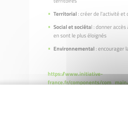
territoires
Territorial
: créer de l'activité e
Social et sociéta
l : donner accès 
en sont le plus éloignés
Environnemental
: encourager l
https://www.initiative-
france.fr/components/com_main
page_a_page_300dpi.pdf